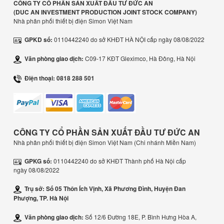
CÔNG TY CỔ PHẦN SẢN XUẤT ĐẦU TƯ ĐỨC AN
(DUC AN INVESTMENT PRODUCTION JOINT STOCK COMPANY
)
Nhà phân phối thiết bị điện Simon Việt Nam
GPKD số:
0110442240 do sở KHĐT HÀ NỘI cấp ngày 08/08/2022
Văn phòng giao dịch:
C09-17 KĐT Gleximco, Hà Đông, Hà Nội
Điện thoại: 0818 288 501
CÔNG TY CỔ PHẦN SẢN XUẤT ĐẦU TƯ ĐỨC AN
Nhà phân phối thiết bị điện Simon Việt Nam (Chi nhánh Miền Nam)
GPKG số:
0110442240 do sở KHĐT Thành phố Hà Nội cấp
ngày 08/08/2022
Trụ sở: Số 05 Thôn Ích Vịnh, Xã Phương Đình, Huyện Đan
Phượng, TP. Hà Nội
Văn phòng giao dịch:
Số 12/6 Đường 18E, P. Bình Hưng Hòa A,