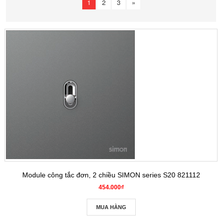
1
2
3
»
Module công tắc đơn, 2 chiều SIMON series S20 821112
454.000₫
MUA HÀNG