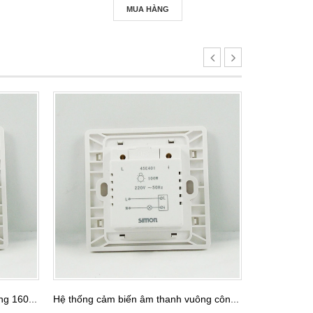
MUA HÀNG
Hệ thống cảm biến âm thanh vuông 160W màu sâm banh Simon 45E401C
Hệ thống cảm biến âm thanh vuông công suất 160W màu Bạc Simon 45E401S