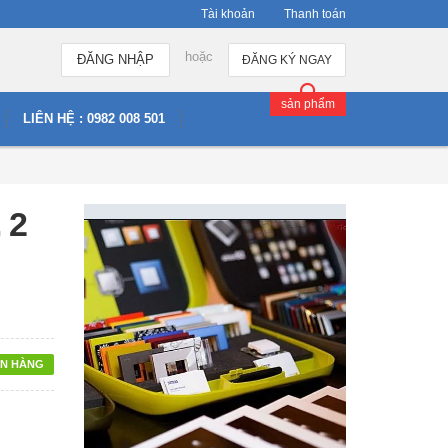
Tài khoản
Thanh toán
hoặc
ĐĂNG NHẬP
ĐĂNG KÝ NGAY
sản phẩm
LIÊN HỆ : 0982 008 501
 2
N HÀNG