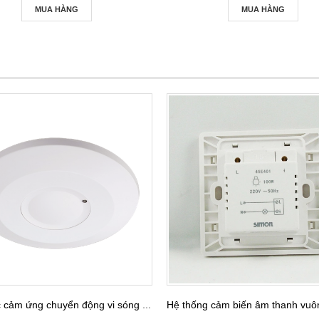
MUA HÀNG
MUA HÀNG
Công tắc cảm ứng chuyển động vi sóng nổi trần hình tròn Kawasan RS03B