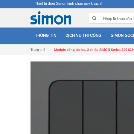
Thiết bị điện Simon kính chào quý khách!
THÔNG TIN
DỊCH VỤ THI CÔNG
SIMON SOC
—›
Trang chủ
Module công tắc ba, 2 chiều SIMON Series S20 821