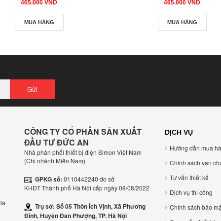
465.000 VND
465.000 VND
MUA HÀNG
MUA HÀNG
Gửi
CÔNG TY CỔ PHẦN SẢN XUẤT
DỊCH VỤ
ĐẦU TƯ ĐỨC AN
Hướng dẫn mua h
Nhà phân phối thiết bị điện Simon Việt Nam
(Chi nhánh Miền Nam)
Chính sách vận ch
Tư vấn thiết kế
GPKG số:
0110442240 do sở
KHĐT Thành phố Hà Nội cấp ngày 08/08/2022
Dịch vụ thi công
Hà
Trụ sở: Số 05 Thôn Ích Vịnh, Xã Phương
Chính sách bảo mậ
Đình, Huyện Đan Phượng, TP. Hà Nội