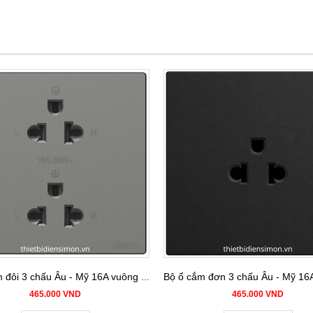
Bộ ổ cắm đôi 3 chấu Âu - Mỹ 16A vuông màu grey Simon S6 581287-61
465.000 VND
465.000 VND