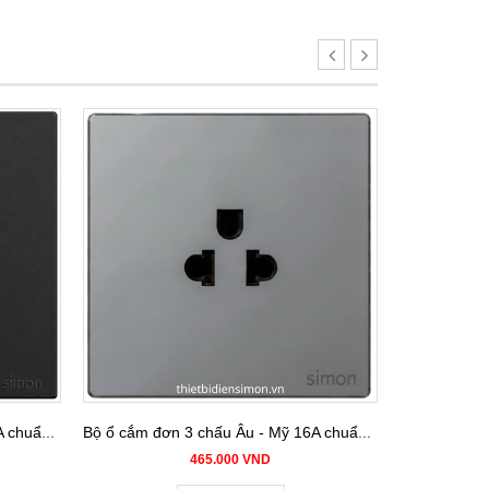
Bộ ổ cắm đơn 3 chấu Âu - Mỹ 16A chuẩn vuông màu black Simon S6 581087-26
Bộ ổ cắm đơn 3 chấu Âu - Mỹ 16A chuẩn vuông màu Grey Simon S6 581087-61
465.000 VND