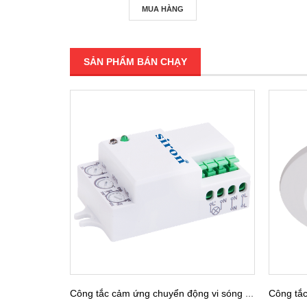
MUA HÀNG
SẢN PHẨM BÁN CHẠY
Công tắc cảm ứng chuyển động vi sóng lắp âm thiết bị Siron Sr-MS031