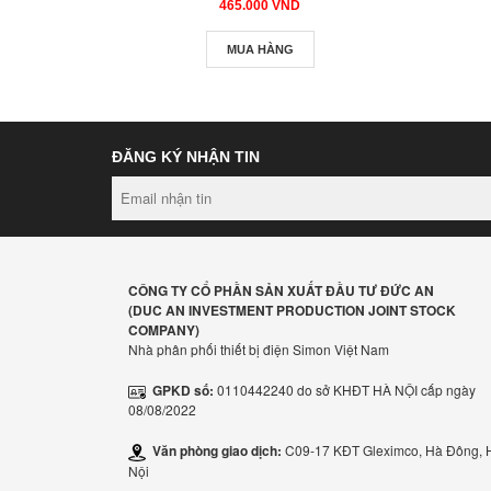
465.000 VND
MUA HÀNG
ĐĂNG KÝ NHẬN TIN
CÔNG TY CỔ PHẦN SẢN XUẤT ĐẦU TƯ ĐỨC AN
(DUC AN INVESTMENT PRODUCTION JOINT STOCK
COMPANY
)
Nhà phân phối thiết bị điện Simon Việt Nam
GPKD số:
0110442240 do sở KHĐT HÀ NỘI cấp ngày
08/08/2022
Văn phòng giao dịch:
C09-17 KĐT Gleximco, Hà Đông, 
Nội