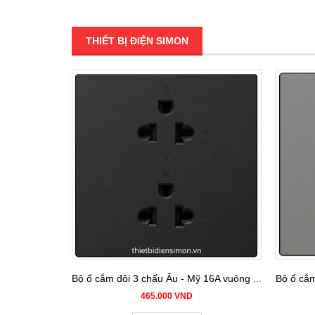
THIẾT BỊ ĐIỆN SIMON
Bộ ổ cắm đôi 3 chấu Âu - Mỹ 16A vuông màu black Simon S6 581287-26
465.000 VND