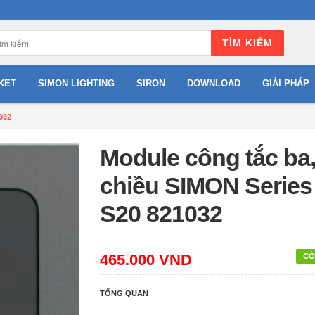
TÌM KIẾM
KET
SIMON LIGHTING
SIRON
DOWNLOAD
GIẢI PHÁP
032
Module công tắc ba,
chiều SIMON Series
S20 821032
465.000 VND
CÒ
TỔNG QUAN